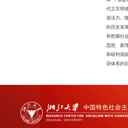
代立言明
添活力。
的历史发
和把握社
思想、新
和研判我
语体系的