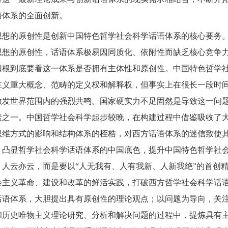
语体系的全面创新。
思想的原创性是创新中国特色哲学社会科学话语体系的核心要务
思想的原创性，话语体系极易因同质化、依附性而缺乏核心竞争
归根到底要看这一体系是否拥有主体性和原创性。中国特色哲学
主义重大概念、范畴的定义权和解释权，但事实上在很长一段时
激发世界范围内的强烈共鸣。国家硬实力不足固然是导致这一问
素之一。中国哲学社会科学起步较晚，在构建过程中借鉴吸收了
思维方式的影响和结构体系的桎梏，对西方话语体系的迷信致使
。凸显哲学社会科学话语体系的中国底色，提升中国特色哲学社
、人云亦云，而是要以“人无我有、人有我新、人新我绝”的首创精
会主义革命、建设和改革的鲜活实践，打破西方哲学社会科学话
话语体系，大胆提出具有原创性的理论观点；以问题为导向，关
和历史唯物主义理论研究、分析和解决问题的过程中，提炼具有