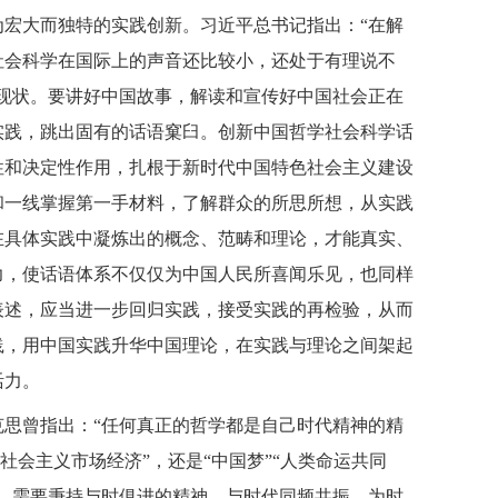
宏大而独特的实践创新。习近平总书记指出：“在解
社会科学在国际上的声音还比较小，还处于有理说不
现状。要讲好中国故事，解读和宣传好中国社会正在
实践，跳出固有的话语窠臼。创新中国哲学社会科学话
性和决定性作用，扎根于新时代中国特色社会主义建设
和一线掌握第一手材料，了解群众的所思所想，从实践
在具体实践中凝炼出的概念、范畴和理论，才能真实、
力，使话语体系不仅仅为中国人民所喜闻乐见，也同样
表述，应当进一步回归实践，接受实践的再检验，从而
践，用中国实践升华中国理论，在实践与理论之间架起
活力。
思曾指出：“任何真正的哲学都是自己时代精神的精
社会主义市场经济”，还是“中国梦”“人类命运共同
，需要秉持与时俱进的精神，与时代同频共振，为时