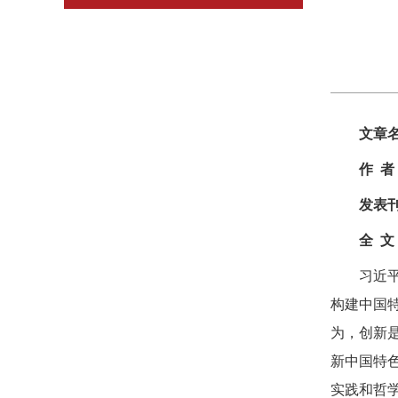
文章
作 者
发表
全 文
习近
构建中国
为，创新
新中国特
实践和哲