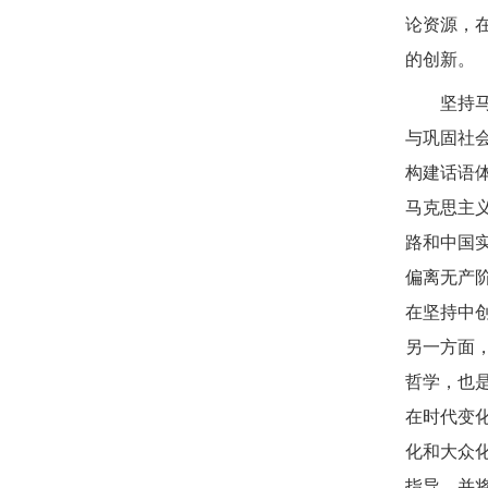
论资源，
的创新。
坚持
与巩固社
构建话语
马克思主
路和中国
偏离无产
在坚持中
另一方面
哲学，也
在时代变
化和大众
指导，并