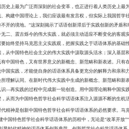
国历史上最为广泛而深刻的社会变革，也正进行着人类历史上最为
践、构建中国理论上，我们应该最有发言权，但实际上我国哲学
传不开的境地。”这深刻揭示了话语创新滞后于实践创新的矛盾和
一无二、震古烁今的伟大实践，就必须主动适应不断变化的客观
需要始终坚持马克思主义实践观，把握实践之于话语体系的基础
壤，从中国特色社会主义的伟大实践中汲取源头活水；深入基层
既有中国特色，又有世界意义的新概念、新范畴和新表述。只有
说中国实践，才能使自身的话语体系具备更充分的解释力和亲和
会所理解认同。在新时代伟大实践中生成的新概念、新范畴和新
认识—再实践的过程中完成新一轮创造。用中国理论阐释中国实
梁，从而为中国特色哲学社会科学话语体系注入源源不断的生机
时代精神是创新中国特色哲学社会科学话语体系的必然要求。马克
建中国特色哲学社会科学话语体系的历程中，无论是“改革开放”“
是彰显时代精神的话语体系创新典范。创新哲学社会科学话语体系