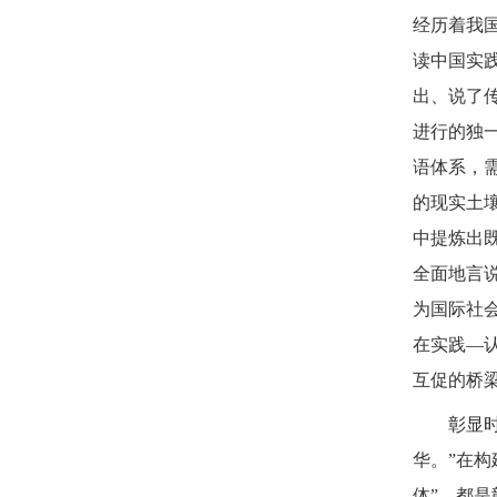
经历着我
读中国实
出、说了
进行的独
语体系，
的现实土
中提炼出
全面地言
为国际社
在实践—
互促的桥
彰显
华。”在构
体”，都