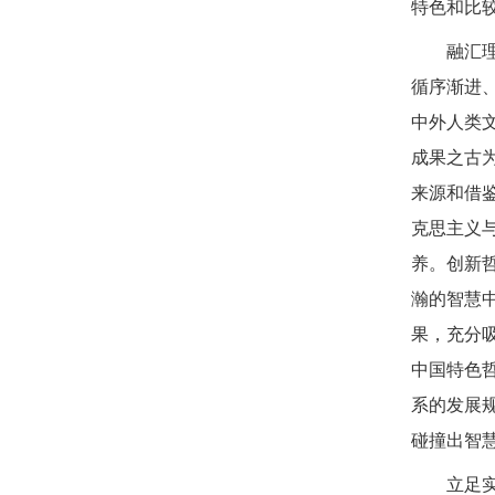
特色和比
融汇
循序渐进
中外人类
成果之古
来源和借
克思主义
养。创新
瀚的智慧
果，充分
中国特色
系的发展
碰撞出智
立足