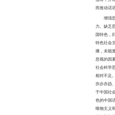
而推动话
增强
力。缺乏
国特色，
特色社会
播，未能
忽视的因
社会科学
相对不足
亦步亦趋
于中国社
色的中国
唯物主义