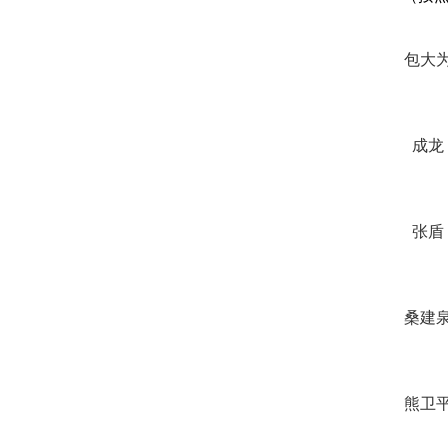
包大
成龙
张盾
桑建
熊卫