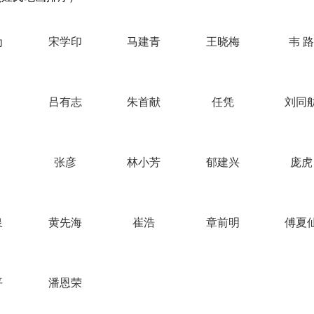
为
宋学印
马建青
王晓梅
韦 
吕有志
朱首献
任凭
刘同
张彦
林小芳
郁建兴
庞虎
泉
黄先海
崔浩
章前明
傅夏
平
潘恩荣