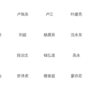
路
卢旭东
卢江
叶建亮
舫
刘超
杨冀辰
沈永东
段治文
钱弘道
高永
仙
舒泽虎
楼俊超
廖亦宏