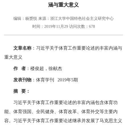
涵与重大意义
编辑：杨赟悦
来源：浙江大学中国特色社会主义研究中心
时间：2019年11月29
访问次数：
678
文章名称
：
习近平关于体育工作重要论述的丰富内涵与
重大意义
作 者
：楼俊超，
徐献杰
发表刊物
：体育学刊
2019年5期
摘 要：
习近平关于体育工作重要论述的丰富内涵包含体育功
能、体育强国、全民健身、体育改革、体育外交等主要内
容。习近平关于体育工作重要论述继承并发展了马克思主义