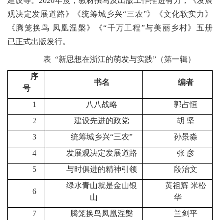
建设等。
2020
年度，教材撰写及出版工作推进有力，《发展
观决定发展道路》《统筹城乡兴“三农”》《文化软实力》
《腾笼换鸟 凤凰涅槃》
《“千万工程”与美丽乡村》五
册
已正式出版发行。
表
“新思想在浙江的萌发与实践”（第一辑）
序
书名
编者
号
1
八八战略
郭占恒
2
建设先进的政党
胡
坚
3
统筹城乡兴“三农”
孙景淼
4
发展观决定发展道路
张
彦
5
与时俱进的精神引领
段治文
绿水青山就是金山银
黄祖辉
米松
6
山
华
7
腾笼换鸟
凤凰涅
槃
兰剑平