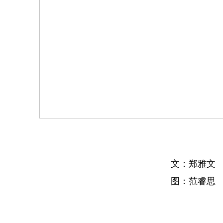
文：
郑雅文
图：范睿思