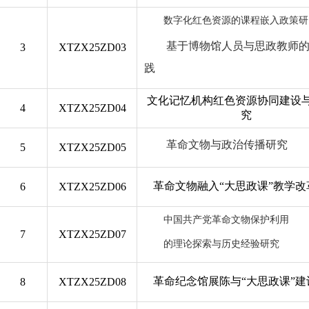
数字化红色资源的课程嵌入政策研
基于博物馆人员与思政教师
3
XTZX2
5
ZD03
践
文化记忆机构红色资源协同建设
4
XTZX2
5
ZD04
究
革命文物与政治传播研究
5
XTZX2
5
ZD05
革命文物融入
“大思政课”教学改
6
XTZX2
5
ZD06
中国共产党革命文物保护利用
7
XTZX2
5
ZD07
的理论探索与历史经验研究
革命纪念馆展陈与
“大思政课”建
8
XTZX2
5
ZD08