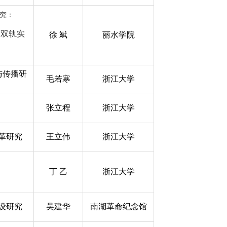
究：
的双轨实
徐 斌
丽水学院
与传播研
毛若寒
浙江大学
张立程
浙江大学
革
研究
王立伟
浙江大学
丁 乙
浙江大学
设
研究
吴建华
南湖革命纪念馆